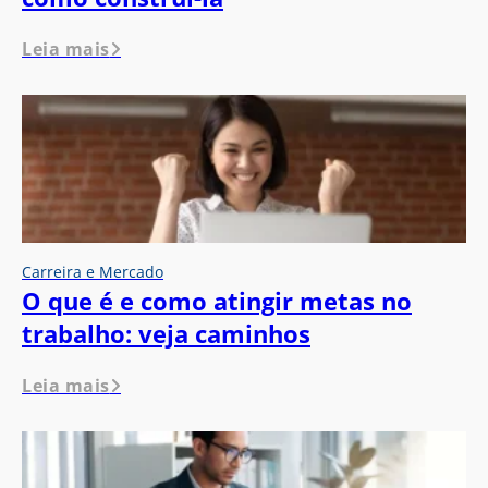
Leia mais
Carreira e Mercado
O que é e como atingir metas no
trabalho: veja caminhos
Leia mais