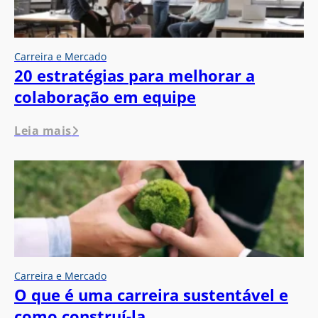
Carreira e Mercado
20 estratégias para melhorar a
colaboração em equipe
Leia mais
Carreira e Mercado
O que é uma carreira sustentável e
como construí-la